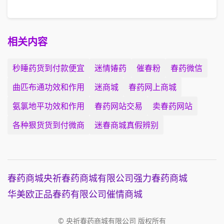
相关内容
秒睡药货到付款便宜
迷情媋药
催春粉
春药微信
曲匹布通功效和作用
迷商城
春药网上商城
氨氯地平功效和作用
春药网站交易
卖春药网站
各种狠货货到付微商
迷春商城真假辨别
春药商城
央祈春药商城有限公司
强力春药商城
华美欧正品春药有限公司
催情商城
© 央祈春药商城有限公司 版权所有